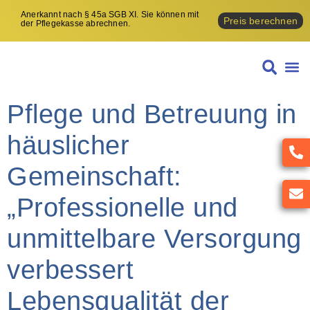
Anerkannt nach § 45a SGB XI. Sie können mit
Preis berechnen
der Pflegekasse abrechnen.
STUN
Pflege und Betreuung in
häuslicher
Gemeinschaft:
„Professionelle und
unmittelbare Versorgung
verbessert
Lebensqualität der