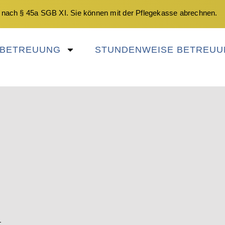
 nach § 45a SGB XI. Sie können mit der Pflegekasse abrechnen.
NBETREUUNG
STUNDENWEISE BETREUU