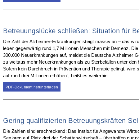
Betreuungslücke schließen: Situation für B
Die Zahl der Alzheimer-Erkrankungen steigt massiv an – das wir
leben gegenwärtig rund 1,7 Millionen Menschen mit Demenz. Die m
300.000 Neuerkrankungen auf, meldet die Deutsche Alzheimer Ge
zu weitaus mehr Neuerkrankungen als zu Sterbefällen unter den 
Sofern kein Durchbruch in Prävention und Therapie gelingt, wir
auf rund drei Millionen erhöhen“, heißt es weiterhin.
PDF-Dokument herunterladen
Gering qualifizierten Betreuungskräften Sel
Die Zahlen sind erschreckend: Das Institut für Angewandte Wirt
Senioren auf Platz drei der Schattenwirtschaft – übertroffen n