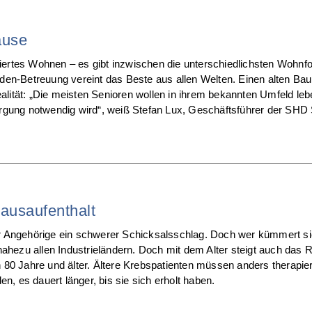
ause
ertes Wohnen – es gibt inzwischen die unterschiedlichsten Wohnf
unden-Betreuung vereint das Beste aus allen Welten. Einen alten Bau
ealität: „Die meisten Senioren wollen in ihrem bekannten Umfeld le
rgung notwendig wird“, weiß Stefan Lux, Geschäftsführer der SHD 
ausaufenthalt
 für Angehörige ein schwerer Schicksalsschlag. Doch wer kümmert si
ahezu allen Industrieländern. Doch mit dem Alter steigt auch das 
80 Jahre und älter. Ältere Krebspatienten müssen anders therapier
n, es dauert länger, bis sie sich erholt haben.