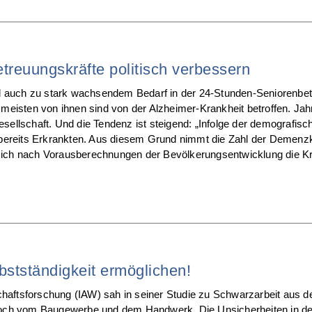
etreuungskräfte politisch verbessern
d auch zu stark wachsendem Bedarf in der 24-Stunden-Seniorenbet
eisten von ihnen sind von der Alzheimer-Krankheit betroffen. Jahr 
sellschaft. Und die Tendenz ist steigend: „Infolge der demografi
bereits Erkrankten. Aus diesem Grund nimmt die Zahl der Demenzkr
d sich nach Vorausberechnungen der Bevölkerungsentwicklung die 
bstständigkeit ermöglichen!
schaftsforschung (IAW) sah in seiner Studie zu Schwarzarbeit aus 
ur noch vom Baugewerbe und dem Handwerk. Die Unsicherheiten in d