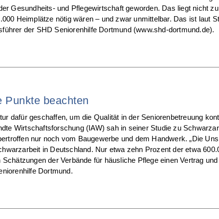
er Gesundheits- und Pflegewirtschaft geworden. Das liegt nicht zu
000 Heimplätze nötig wären – und zwar unmittelbar. Das ist laut St
äftsführer der SHD Seniorenhilfe Dortmund (www.shd-dortmund.de).
le Punkte beachten
r dafür geschaffen, um die Qualität in der Seniorenbetreuung kont
andte Wirtschaftsforschung (IAW) sah in seiner Studie zu Schwarza
 übertroffen nur noch vom Baugewerbe und dem Handwerk. „Die Unsi
chwarzarbeit in Deutschland. Nur etwa zehn Prozent der etwa 600
 Schätzungen der Verbände für häusliche Pflege einen Vertrag und
eniorenhilfe Dortmund.