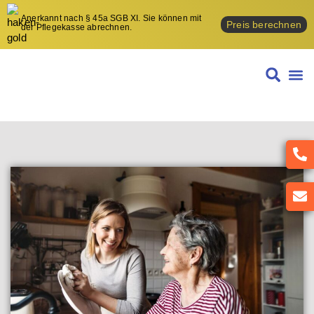
Anerkannt nach § 45a SGB XI. Sie können mit
Preis berechnen
der Pflegekasse abrechnen.
STUN