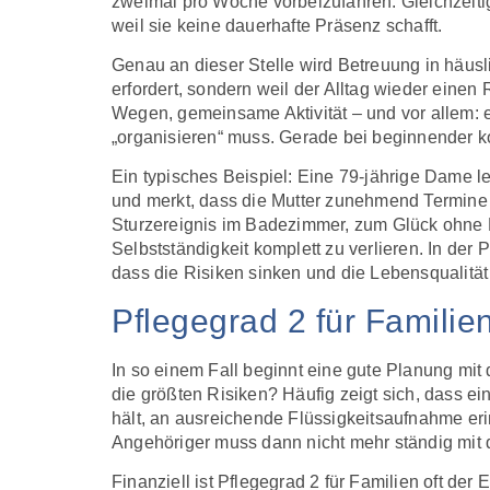
zweimal pro Woche vorbeizufahren. Gleichzeitig w
weil sie keine dauerhafte Präsenz schafft.
Genau an dieser Stelle wird Betreuung in häusl
erfordert, sondern weil der Alltag wieder ein
Wegen, gemeinsame Aktivität – und vor allem: ei
„organisieren“ muss. Gerade bei beginnender kog
Ein typisches Beispiel: Eine 79-jährige Dame leb
und merkt, dass die Mutter zunehmend Termine 
Sturzereignis im Badezimmer, zum Glück ohne B
Selbstständigkeit komplett zu verlieren. In der 
dass die Risiken sinken und die Lebensqualität 
Pflegegrad 2 für Familien
In so einem Fall beginnt eine gute Planung mit
die größten Risiken? Häufig zeigt sich, dass ei
hält, an ausreichende Flüssigkeitsaufnahme eri
Angehöriger muss dann nicht mehr ständig mit d
Finanziell ist Pflegegrad 2 für Familien oft der