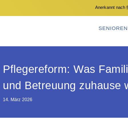
Anerkannt nach §
SENIORE
Pflegereform: Was Famili
und Betreuung zuhause 
14. März 2026