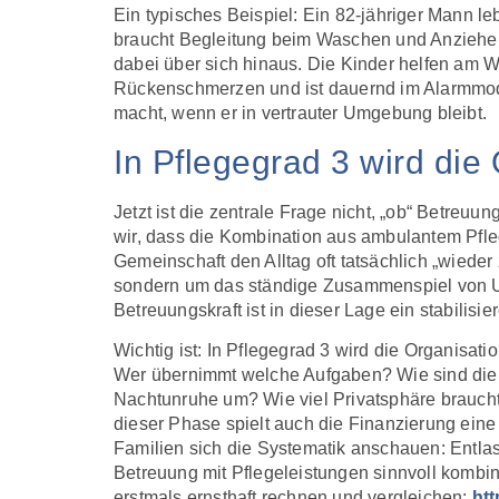
Ein typisches Beispiel: Ein 82-jähriger Mann l
braucht Begleitung beim Waschen und Anziehen,
dabei über sich hinaus. Die Kinder helfen am W
Rückenschmerzen und ist dauernd im Alarmmodus
macht, wenn er in vertrauter Umgebung bleibt.
In Pflegegrad 3 wird die
Jetzt ist die zentrale Frage nicht, „ob“ Betreuun
wir, dass die Kombination aus ambulantem Pfleg
Gemeinschaft den Alltag oft tatsächlich „wiede
sondern um das ständige Zusammenspiel von Unt
Betreuungskraft ist in dieser Lage ein stabilis
Wichtig ist: In Pflegegrad 3 wird die Organisati
Wer übernimmt welche Aufgaben? Wie sind die 
Nachtunruhe um? Wie viel Privatsphäre braucht 
dieser Phase spielt auch die Finanzierung eine 
Familien sich die Systematik anschauen: Entla
Betreuung mit Pflegeleistungen sinnvoll kombinie
erstmals ernsthaft rechnen und vergleichen:
ht