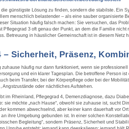
, die günstigste Lösung zu finden, sondern die stabilste. Ein
llem menschlich belastender – als eine sauber organisierte 
dieser Situation häufig falsch machen: Sie versuchen, das Pr
Pflegegrad 3 oft genau der Punkt, an dem die Familie nicht m
s. Betreuung in häuslicher Gemeinschaft ist in diesem Netz hä
4 – Sicherheit, Präsenz, Kombi
g zuhause häufig nur dann funktioniert, wenn sie professionell
ersorgung und ein klarer Tagesplan. Die betroffene Person ist 
uch beim Transfer, bei der Körperpflege oder bei der Mobilität.
 Angstzustände oder nächtliches Aufstehen.
ebt im Rheinland, Pflegegrad 4, Demenzdiagnose, dazu Diabete
e: sie möchte „nach Hause“, obwohl sie zuhause ist, sucht Din
nder kommen abwechselnd, aber keiner kann dauerhaft vor Ort s
 an ihre Umgebung gebunden ist. In einer solchen Konstellatio
 bisschen Begleitung“, sondern Präsenz, Sicherheit und Stabili
nn Unruhe entsteht; jemand kann deeskalieren; jemand hält R