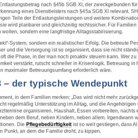
n Entlastungsbetrag nach §45b SGB XI, der zweckgebunden für
rkennung eines Dienstleisters nach §45a SGB XI relevant. SH
ngen Teile der Entlastungsleistungen und weitere Kombinati
sie wird planbarer und gleichzeitig rechtssicher. Für Familie
n wollen, sondern eine langfristige Alltagsstabilisierung.
kt“-System, sondern ein realistischer Erfolg. Die betreute Pe
 und die Versorgung ist so organisiert, dass sie nicht ständig
t oft die Phase, in der man noch proaktiv steuern kann. Wer zu
mkeit verstärkt, rutscht schneller in Krisenlogik. Betreuung i
t ein maximaler Betreuungsumfang erforderlich wäre.
 3 – der typische Wendepunkt
 Moment, in dem Familien merken: „Das wird nicht mehr zurück
aucht regelmäßig Unterstützung im Alltag, und die Angehörig
zttermine organisieren, Haushalt, Essen vorbereiten, nachts e
 neben dem Beruf, neben Kindern, neben allem. Irgendwann wird
ationen. Die
Pflegebedürftigkeit
ist so weit gestiegen, dass A
n Punkt, an dem die Familie droht, zu kippen.