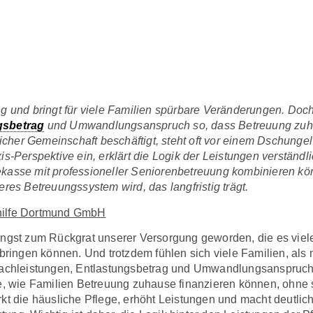
ng und bringt für viele Familien spürbare Veränderungen. Doc
gsbetrag
und Umwandlungsanspruch so, dass Betreuung zuhau
cher Gemeinschaft beschäftigt, steht oft vor einem Dschunge
is-Perspektive ein, erklärt die Logik der Leistungen verständl
ekasse mit professioneller Seniorenbetreuung kombinieren kö
eres Betreuungssystem wird, das langfristig trägt.
nhilfe Dortmund GmbH
ängst zum Rückgrat unserer Versorgung geworden, die es viele
ingen können. Und trotzdem fühlen sich viele Familien, als m
 Sachleistungen, Entlastungsbetrag und Umwandlungsanspruch
ge, wie Familien Betreuung zuhause finanzieren können, ohne 
rkt die häusliche Pflege, erhöht Leistungen und macht deutli