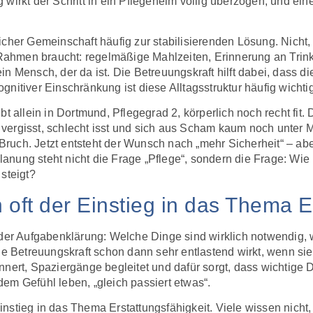
irkt der Schritt in ein Pflegeheim völlig überzogen, und eine 
icher Gemeinschaft häufig zur stabilisierenden Lösung. Nicht
en Rahmen braucht: regelmäßige Mahlzeiten, Erinnerung an Tri
n Mensch, der da ist. Die Betreuungskraft hilft dabei, dass d
nitiver Einschränkung ist diese Alltagsstruktur häufig wichtig
t allein in Dortmund, Pflegegrad 2, körperlich noch recht fit.
vergisst, schlecht isst und sich aus Scham kaum noch unter M
ruch. Jetzt entsteht der Wunsch nach „mehr Sicherheit“ – ab
Planung steht nicht die Frage „Pflege“, sondern die Frage: Wie
steigt?
 oft der Einstieg in das Thema E
 der Aufgabenklärung: Welche Dinge sind wirklich notwendig, 
ne Betreuungskraft schon dann sehr entlastend wirkt, wenn sie 
nnert, Spaziergänge begleitet und dafür sorgt, dass wichtige
em Gefühl leben, „gleich passiert etwas“.
 Einstieg in das Thema Erstattungsfähigkeit. Viele wissen nicht