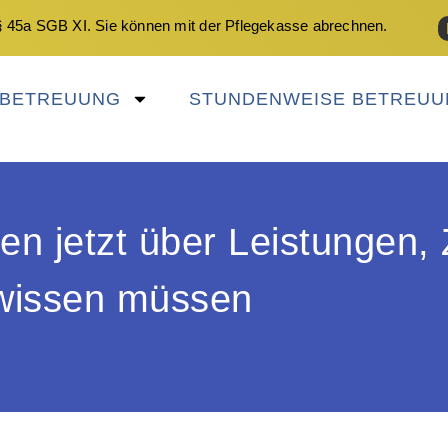
 45a SGB XI. Sie können mit der Pflegekasse abrechnen.
NBETREUUNG
STUNDENWEISE BETREUU
en jetzt über Leistungen,
wissen müssen