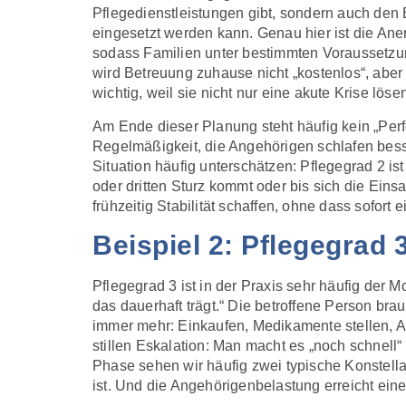
Pflegedienstleistungen gibt, sondern auch de
eingesetzt werden kann. Genau hier ist die Ane
sodass Familien unter bestimmten Voraussetzu
wird Betreuung zuhause nicht „kostenlos“, aber 
wichtig, weil sie nicht nur eine akute Krise löse
Am Ende dieser Planung steht häufig kein „Perfe
Regelmäßigkeit, die Angehörigen schlafen besser
Situation häufig unterschätzen: Pflegegrad 2 is
oder dritten Sturz kommt oder bis sich die Einsa
frühzeitig Stabilität schaffen, ohne dass sofor
Beispiel 2: Pflegegrad
Pflegegrad 3 ist in der Praxis sehr häufig der
das dauerhaft trägt.“ Die betroffene Person br
immer mehr: Einkaufen, Medikamente stellen, Ar
stillen Eskalation: Man macht es „noch schnell“
Phase sehen wir häufig zwei typische Konstell
ist. Und die Angehörigenbelastung erreicht eine