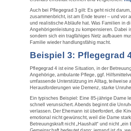
Auch bei Pflegegrad 3 gilt: Es geht nicht darum
zusammenbricht, ist am Ende teurer – und vor a
und realistische Abläufe hat. Was Familien in 
Angehörigenleistung zu kompensieren. Dabei ist 
sondern sich ein tragfähiges Netz aufbauen mus
Familie wieder handlungsfähig macht.
Beispiel 3: Pflegegrad 
Pflegegrad 4 ist eine Situation, in der Betreuun
Angehörige, ambulante Pflege, ggf. Hilfsmittelv
umfassende Unterstützung im Alltag, teilweise a
Herausforderungen wie Demenz, starke Unruhe,
Ein typisches Beispiel: Eine 85-jährige Dame l
schnell verunsichert. Abends beginnt die Unruh
verlassen. Der Ehemann ist überfordert, die Ki
emotional nicht gewünscht, weil die Dame stark
Betreuungskraft nicht „Haushalt“ und nicht „ein
Gemeinschaft bedeutet dann: jemand ist da, we