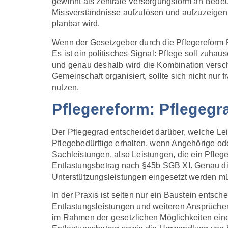
gewinnt als zentrale Versorgungsform an Bedeut
Missverständnisse aufzulösen und aufzuzeigen,
planbar wird.
Wenn der Gesetzgeber durch die Pflegereform P
Es ist ein politisches Signal: Pflege soll zuh
und genau deshalb wird die Kombination versch
Gemeinschaft organisiert, sollte sich nicht nur
nutzen.
Pflegereform: Pflegegr
Der Pflegegrad entscheidet darüber, welche Lei
Pflegebedürftige erhalten, wenn Angehörige od
Sachleistungen, also Leistungen, die ein Pfleg
Entlastungsbetrag nach §45b SGB XI. Genau dies
Unterstützungsleistungen eingesetzt werden mü
In der Praxis ist selten nur ein Baustein ents
Entlastungsleistungen und weiteren Ansprüchen
im Rahmen der gesetzlichen Möglichkeiten eine