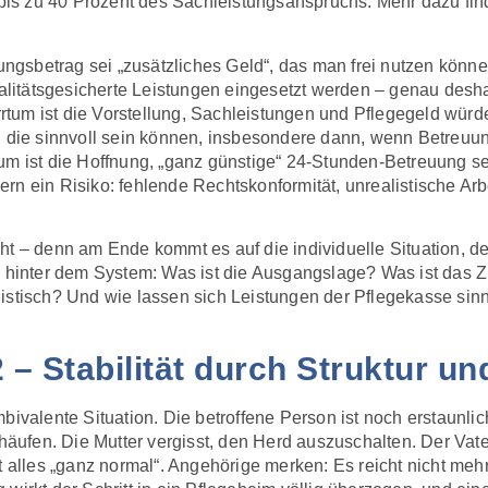
is zu 40 Prozent des Sachleistungsanspruchs. Mehr dazu fin
ungsbetrag sei „zusätzliches Geld“, das man frei nutzen könne.
itätsgesicherte Leistungen eingesetzt werden – genau desha
Irrtum ist die Vorstellung, Sachleistungen und Pflegegeld würd
en, die sinnvoll sein können, insbesondere dann, wenn Betre
rrtum ist die Hoffnung, „ganz günstige“ 24-Stunden-Betreuung s
ndern ein Risiko: fehlende Rechtskonformität, unrealistische Ar
t – denn am Ende kommt es auf die individuelle Situation, den
ik hinter dem System: Was ist die Ausgangslage? Was ist das
istisch? Und wie lassen sich Leistungen der Pflegekasse sinn
2 – Stabilität durch Struktur u
bivalente Situation. Die betroffene Person ist noch erstaunlic
häufen. Die Mutter vergisst, den Herd auszuschalten. Der Vater 
t alles „ganz normal“. Angehörige merken: Es reicht nicht mehr