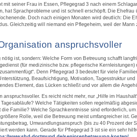
ebt mit seiner Frau in Essen, Pflegegrad 3 nach einem Schlaga
 hat Sprachprobleme und ist schnell erschöpft. Die Ehefrau
ochenende. Doch nach einigen Monaten wird deutlich: Die Ehe
. Gleichzeitig will niemand ein Pflegeheim, weil der Mann z
 Organisation anspruchsvoller
g nötig ist, sondern: Welche Form von Betreuung schafft langfri
edienst (für medizinische bzw. pflegerische Kernleistungen)
r zusammenfügt“. Denn Pflegegrad 3 bedeutet für viele Familie
erstützung, Beaufsichtigung, Motivation, Tagesstruktur und 
ierendes Element, das Lücken schließt und vor allem die Angehö
on anspruchsvoller. Es reicht nicht mehr, nur „Hilfe im Hausha
Tagesabläufe? Welche Tätigkeiten sollen regelmäßig abgesic
die Familie? Welche Sprachkenntnisse sind erforderlich, um A
größere Rolle, weil die Betreuung meist umfangreicher ist. Ge
stungsbetrag, Umwandlungsanspruch (bis zu 40 Prozent der S
rt werden kann. Gerade für Pflegegrad 3 ist sie ein sehr hilfre
tps://www.shd-dortmund.de/seniorenbetreuung-kosten/