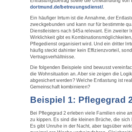
Entlastungsbetrag sowie die Umwandlung von b
dortmund.de/betreuungsdienst/
.
Ein häufiger Irrtum ist die Annahme, der Entlast
zweckgebunden und kann nur für bestimmte qual
Dienstleisters nach §45a relevant. Ein zweiter 
Wirklichkeit gibt es Kombinationsmöglichkeit
Pflegedienst organisiert wird. Und ein dritter I
häufig steckt dahinter kein Effizienzvorteil, so
Vertragsverhältnisse.
Die folgenden Beispiele sind bewusst vereinfach
die Wohnsituation an. Aber sie zeigen die Log
abgesichert werden? Welche Entlastung ist real
Gemeinschaft kombinieren?
Beispiel 1: Pflegegrad 
Bei Pflegegrad 2 erleben viele Familien eine am
zu kippen. Es sind die kleinen Brüche, die sich 
Es gibt Unruhe in der Nacht, aber tagsüber wirk