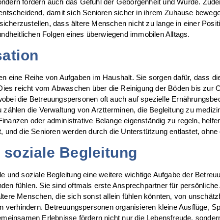
ondern fördern auch das Gefühl der Geborgenheit und Würde. Zudem
 entscheidend, damit sich Senioren sicher in ihrem Zuhause bewege
icherzustellen, dass ältere Menschen nicht zu lange in einer Pos
undheitlichen Folgen eines überwiegend immobilen Alltags.
ation
 eine Reihe von Aufgaben im Haushalt. Sie sorgen dafür, dass di
d. Dies reicht vom Abwaschen über die Reinigung der Böden bis zu
, wobei die Betreuungspersonen oft auch auf spezielle Ernährung
zu zählen die Verwaltung von Arztterminen, die Begleitung zu medi
inanzen oder administrative Belange eigenständig zu regeln, helfe
, und die Senioren werden durch die Unterstützung entlastet, ohne d
 soziale Begleitung
le und soziale Begleitung eine weitere wichtige Aufgabe der Betre
den fühlen. Sie sind oftmals erste Ansprechpartner für persönlich
ältere Menschen, die sich sonst allein fühlen könnten, von unsch
tion verhindern. Betreuungspersonen organisieren kleine Ausflüge
einsamen Erlebnisse fördern nicht nur die Lebensfreude, sondern 