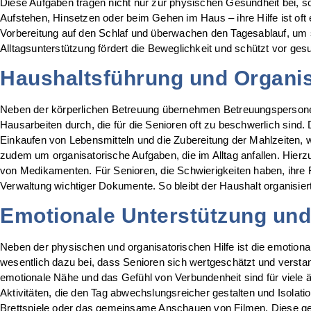
Diese Aufgaben tragen nicht nur zur physischen Gesundheit bei, s
Aufstehen, Hinsetzen oder beim Gehen im Haus – ihre Hilfe ist oft
Vorbereitung auf den Schlaf und überwachen den Tagesablauf, um s
Alltagsunterstützung fördert die Beweglichkeit und schützt vor ges
Haushaltsführung und Organis
Neben der körperlichen Betreuung übernehmen Betreuungspersonen
Hausarbeiten durch, die für die Senioren oft zu beschwerlich sin
Einkaufen von Lebensmitteln und die Zubereitung der Mahlzeiten
zudem um organisatorische Aufgaben, die im Alltag anfallen. Hier
von Medikamenten. Für Senioren, die Schwierigkeiten haben, ihre F
Verwaltung wichtiger Dokumente. So bleibt der Haushalt organisiert
Emotionale Unterstützung und
Neben der physischen und organisatorischen Hilfe ist die emotiona
wesentlich dazu bei, dass Senioren sich wertgeschätzt und verstan
emotionale Nähe und das Gefühl von Verbundenheit sind für viele 
Aktivitäten, die den Tag abwechslungsreicher gestalten und Isola
Brettspiele oder das gemeinsame Anschauen von Filmen. Diese gem