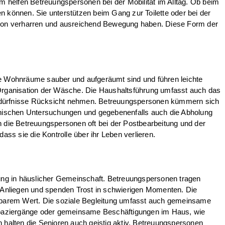
 helfen Betreuungspersonen bei der Mobilität im Alltag. Ob beim
n können. Sie unterstützen beim Gang zur Toilette oder bei der
ition verharren und ausreichend Bewegung haben. Diese Form der
e Wohnräume sauber und aufgeräumt sind und führen leichte
r Organisation der Wäsche. Die Haushaltsführung umfasst auch das
sbedürfnisse Rücksicht nehmen. Betreuungspersonen kümmern sich
zinischen Untersuchungen und gegebenenfalls auch die Abholung
n die Betreuungspersonen oft bei der Postbearbeitung und der
ass sie die Kontrolle über ihr Leben verlieren.
uung in häuslicher Gemeinschaft. Betreuungspersonen tragen
e Anliegen und spenden Trost in schwierigen Momenten. Die
ätzbarem Wert. Die soziale Begleitung umfasst auch gemeinsame
, Spaziergänge oder gemeinsame Beschäftigungen im Haus, wie
halten die Senioren auch geistig aktiv. Betreuungspersonen