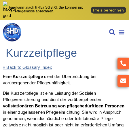
Anerkannt nach § 45a SGB XI. Sie können mit
Preis berechnen
der Pflegekasse abrechnen.
STUN
Kurzzeitpflege
« Back to Glossary Index
Eine
Kurzzeitpflege
dient der Überbrückung bei
vorübergehender Pflegeunfähigkeit.
Die Kurzzeitpflege ist eine Leistung der Sozialen
Pflegeversicherung und dient der vorübergehenden
vollstationären Betreuung von pflegebedürftigen Personen
in einer zugelassenen Pflegeeinrichtung. Sie wird in Anspruch
genommen, wenn die häusliche oder teilstationäre Pflege
zeitweise nicht möglich ist oder nicht im erforderlichen Umfang