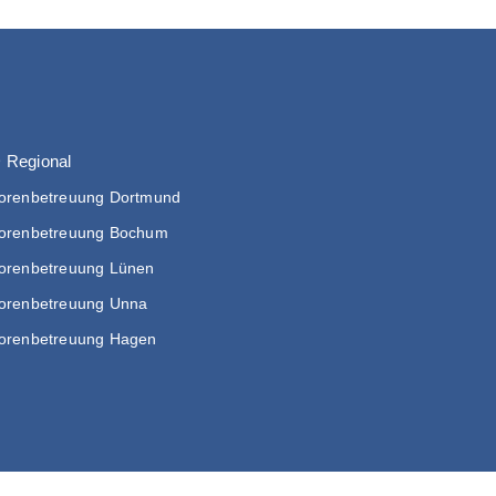
 Regional
orenbetreuung Dortmund
orenbetreuung Bochum
orenbetreuung Lünen
orenbetreuung Unna
orenbetreuung Hagen