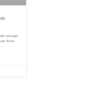
im
halb weniger
ute Krise