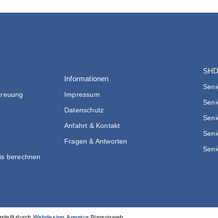
SHD
Informationen
Seni
treuung
Impressum
Seni
Datenschutz
Seni
Anfahrt & Kontakt
Seni
Fragen & Antworten
Seni
is berechnen
rstellt durch
Webdesign Agentur
Pinguinweb