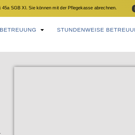
 45a SGB XI. Sie können mit der Pflegekasse abrechnen.
NBETREUUNG
STUNDENWEISE BETREUU