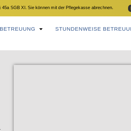
 45a SGB XI. Sie können mit der Pflegekasse abrechnen.
NBETREUUNG
STUNDENWEISE BETREUU