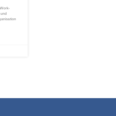
eWork-
 und
anisation