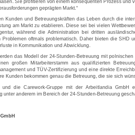
ßen. Sie profitieren von einem konsequenten Prozess und v
erausforderungen geprägten Markt.“
n Kunden und Betreuungskräften das Leben durch die intern
tung am Markt zu etablieren. Diese sei bei vielen Wettbewerbe
agentur, während die Administration bei dritten ausländis
den Problemen oftmals problematisch. Daher bieten die SHD
rluste in Kommunikation und Abwicklung.
rden das Modell der 24-Stunden-Betreuung mit polnischen M
nen großen Mitarbeiterstamm aus qualifizierten Betreuung
smanagement und TÜV-Zertifizierung und eine direkte Erreich
ere Kunden bekommen genau die Betreuung, die sie sich wün
und die Carework-Gruppe mit der Arbeitlandia GmbH ei
 unter anderem im Bereich der 24-Stunden-Betreuung gescha
d GmbH