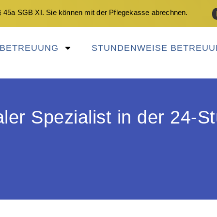
 45a SGB XI. Sie können mit der Pflegekasse abrechnen.
NBETREUUNG
STUNDENWEISE BETREUU
ler Spezialist in der 24-S