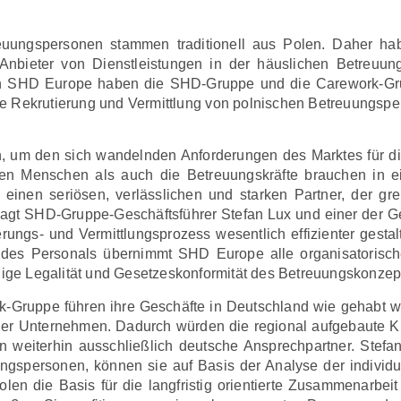
reuungspersonen stammen traditionell aus Polen. Daher 
nbieter von Dienstleistungen in der häuslichen Betreuung
en SHD Europe haben die SHD-Gruppe und die Carework-G
die Rekrutierung und Vermittlung von polnischen Betreuungsp
n, um den sich wandelnden Anforderungen des Marktes für d
n Menschen als auch die Betreuungskräfte brauchen in ein
n einen seriösen, verlässlichen und starken Partner, der gr
 sagt SHD-Gruppe-Geschäftsführer Stefan Lux und einer der G
rungs- und Vermittlungsprozess wesentlich effizienter gesta
e des Personals übernimmt SHD Europe alle organisatorisc
ndige Legalität und Gesetzeskonformität des Betreuungskonzept
Gruppe führen ihre Geschäfte in Deutschland wie gehabt we
 der Unternehmen. Dadurch würden die regional aufgebaute K
n weiterhin ausschließlich deutsche Ansprechpartner. Stef
ngspersonen, können sie auf Basis der Analyse der individu
olen die Basis für die langfristig orientierte Zusammenarbeit