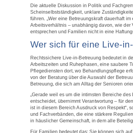
Die aktuelle Diskussion in Politik und Fachgrem
Scheinselbstständigkeit, unklare Zuständigkei
führen. „Wer eine Betreuungskraft dauerhaft im
Arbeitsverhältnis – unabhängig davon, wie der 
entsprechen und Familien nicht in eine Haftungsf
Wer sich für eine Live-i
Rechtssichere Live-in-Betreuung bedeutet in d
Arbeitszeiten und Ruhephasen, eine saubere T
Pflegediensten dort, wo Behandlungspflege erfo
von der Beratung über die Auswahl der Betreuu
Betreuung, die sich am Alltag der Senioren orien
„Gerade weil es um die intimsten Bereiche des 
entscheidet, übernimmt Verantwortung – für den
ist in diesem Bereich Ausdruck von Respekt“, 
und Fachverbänden, die eine stärkere Regulierun
in häuslicher Gemeinschaft, in dem alle Beteili
Für Familien bedeutet das: Sie können sich au