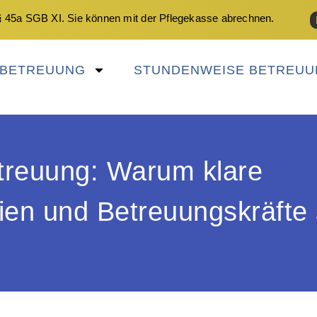
 45a SGB XI. Sie können mit der Pflegekasse abrechnen.
NBETREUUNG
STUNDENWEISE BETREUU
etreuung: Warum klare
lien und Betreuungskräfte