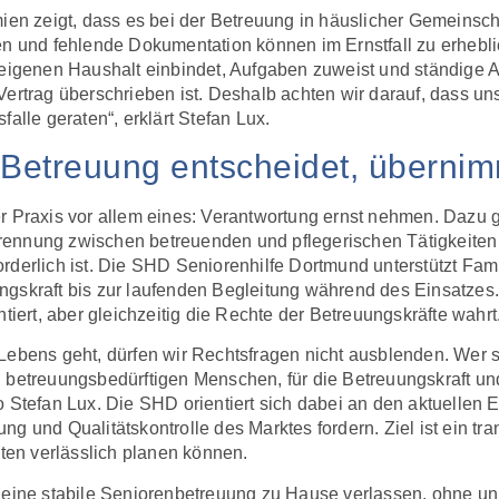
ien zeigt, dass es bei der Betreuung in häuslicher Gemeinsch
ten und fehlende Dokumentation können im Ernstfall zu erhe
 eigenen Haushalt einbindet, Aufgaben zuweist und ständige An
Vertrag überschrieben ist. Deshalb achten wir darauf, dass u
alle geraten“, erklärt Stefan Lux.
n-Betreuung entscheidet, überni
er Praxis vor allem eines: Verantwortung ernst nehmen. Dazu
rennung zwischen betreuenden und pflegerischen Tätigkeite
rderlich ist. Die SHD Seniorenhilfe Dortmund unterstützt Fami
ngskraft bis zur laufenden Begleitung während des Einsatzes.
tiert, aber gleichzeitig die Rechte der Betreuungskräfte wahrt
Lebens geht, dürfen wir Rechtsfragen nicht ausblenden. Wer s
 betreuungsbedürftigen Menschen, für die Betreuungskraft und 
so Stefan Lux. Die SHD orientiert sich dabei an den aktuelle
g und Qualitätskontrolle des Marktes fordern. Ziel ist ein tr
gten verlässlich planen können.
f eine stabile Seniorenbetreuung zu Hause verlassen, ohne u