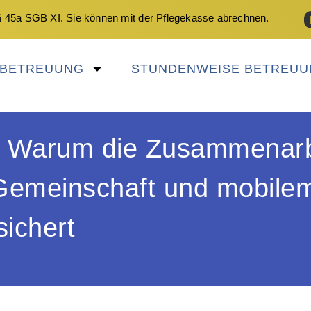
 45a SGB XI. Sie können mit der Pflegekasse abrechnen.
NBETREUUNG
STUNDENWEISE BETREUU
n: Warum die Zusammenarb
 Gemeinschaft und mobile
sichert