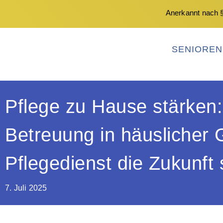
Anerkannt nach §
SENIORE
Pflege zu Hause stärke
Betreuung in häuslicher
Pflegedienst die Zukunft 
7. Juli 2025