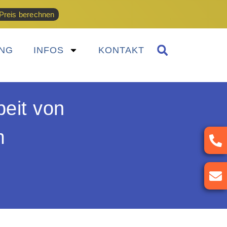
Preis berechnen
NG
INFOS
KONTAKT
eit von
m