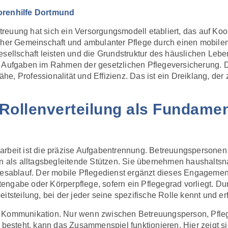
renhilfe Dortmund
reuung hat sich ein Versorgungsmodell etabliert, das auf Ko
icher Gemeinschaft und ambulanter Pflege durch einen mobile
esellschaft leisten und die Grundstruktur des häuslichen Leb
he Aufgaben im Rahmen der gesetzlichen Pflegeversicherung. 
e, Professionalität und Effizienz. Das ist ein Dreiklang, de
 Rollenverteilung als Fundame
arbeit ist die präzise Aufgabentrennung. Betreuungspersonen
rn als alltagsbegleitende Stützen. Sie übernehmen haushaltsna
agesablauf. Der mobile Pflegedienst ergänzt dieses Engageme
be oder Körperpflege, sofern ein Pflegegrad vorliegt. Durc
tsteilung, bei der jeder seine spezifische Rolle kennt und erfü
e Kommunikation. Nur wenn zwischen Betreuungsperson, Pfle
s besteht, kann das Zusammenspiel funktionieren. Hier zeigt s