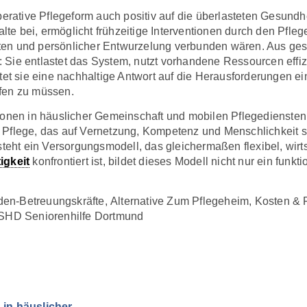
perative Pflegeform auch positiv auf die überlasteten Gesundh
e bei, ermöglicht frühzeitige Interventionen durch den Pfleg
en und persönlicher Entwurzelung verbunden wären. Aus gesun
Sie entlastet das System, nutzt vorhandene Ressourcen effizi
etet sie eine nachhaltige Antwort auf die Herausforderungen e
ifen zu müssen.
en in häuslicher Gemeinschaft und mobilen Pflegediensten 
Pflege, das auf Vernetzung, Kompetenz und Menschlichkeit set
teht ein Versorgungsmodell, das gleichermaßen flexibel, wirtsc
igkeit
konfrontiert ist, bildet dieses Modell nicht nur ein funkt
den-Betreuungskräfte
,
Alternative Zum Pflegeheim
,
Kosten & 
SHD Seniorenhilfe Dortmund
in häuslicher