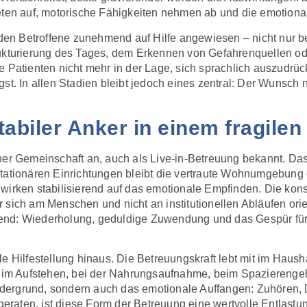
eten auf, motorische Fähigkeiten nehmen ab und die emotional
erden Betroffene zunehmend auf Hilfe angewiesen – nicht nur 
rukturierung des Tages, dem Erkennen von Gefahrenquellen o
e Patienten nicht mehr in der Lage, sich sprachlich auszudrü
st. In allen Stadien bleibt jedoch eines zentral: Der Wunsch 
tabiler Anker in einem fragilen 
her Gemeinschaft an, auch als Live-in-Betreuung bekannt. Das 
stationären Einrichtungen bleibt die vertraute Wohnumgebung
wirken stabilisierend auf das emotionale Empfinden. Die kons
 sich am Menschen und nicht an institutionellen Abläufen orie
end: Wiederholung, geduldige Zuwendung und das Gespür für
e Hilfestellung hinaus. Die Betreuungskraft lebt mit im Haush
 beim Aufstehen, bei der Nahrungsaufnahme, beim Spaziereng
Vordergrund, sondern auch das emotionale Auffangen: Zuhören, 
 geraten, ist diese Form der Betreuung eine wertvolle Entlastu