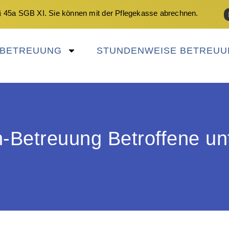
 45a SGB XI. Sie können mit der Pflegekasse abrechnen.
NBETREUUNG
STUNDENWEISE BETREUU
-Betreuung Betroffene unt