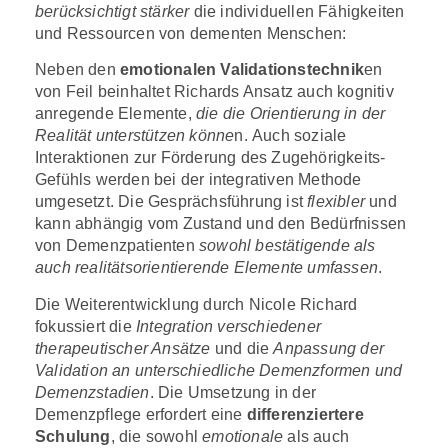
berücksichtigt stärker
die individuellen Fähigkeiten
und Ressourcen von dementen Menschen:
Neben den
emotionalen Validationstechnik
en
von Feil beinhaltet Richards Ansatz auch kognitiv
anregende Elemente,
die die Orientierung in der
Realität unterstützen könne
n. Auch soziale
Interaktionen zur Förderung des Zugehörigkeits-
Gefühls werden bei der integrativen Methode
umgesetzt. Die Gesprächsführung ist
flexibler
und
kann abhängig vom Zustand und den Bedürfnissen
von Demenzpatienten
sowohl bestätigende
als
auch realitätsorientierende Elemente umfassen
.
Die Weiterentwicklung durch Nicole Richard
fokussiert die
Integration verschiedener
therapeutischer Ansätze
und die
Anpassung der
Validation an unterschiedliche Demenzformen und
Demenzstadien
. Die Umsetzung in der
Demenzpflege erfordert eine
differenziertere
Schulung
, die sowohl
emotionale
als auch